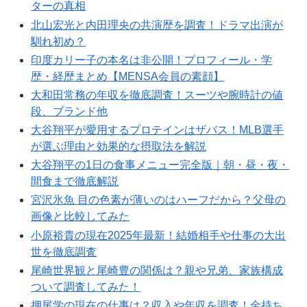
ターの真相
北山宏光と内田理央の共演歴を調査！ドラマ出演が
馴れ初め？
印度カリー子の本名は非公開！プロフィール・学
歴・経歴まとめ【MENSA会員の素顔】
大和田常務の年収を徹底調査！スーツや腕時計の値
段、ブランド他
大谷翔平が愛用するプロテインはザバス！MLB選手
が選ぶ理由と効果的な摂取法を解説
大谷翔平の1日の食事メニュー完全版｜朝・昼・夜・
間食まで徹底解説
宮沢氷魚 目の色素が薄いのはハーフだから？父母の
画像と比較してみた
小原裕貴の現在2025年最新！結婚相手や仕事の大出
世を徹底調査
尾崎世界観と尾崎豊の関係は？親や兄弟、家族構成
ついて調査してみた！
押尾学の現在の仕事は？収入や年収を調査！金持ち