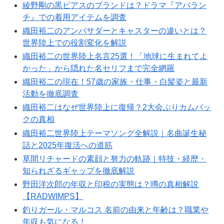
綾野剛の黒ピアスのブランドは？ドラマ『アバラン
チ』での着用アイテムを調査
織田裕二のアンバサダーとキャスターの違いとは？
世界陸上での役割変化を解説
織田裕二の世界陸上名言25選！「地球に生まれてよ
かった」から隠れた名セリフまで完全網羅
織田裕二の現在！57歳の家族・仕事・白髪姿と最新
活動を徹底調査
織田裕二はなぜ世界陸上に復帰？2大会ぶりカムバッ
クの真相
織田裕二世界陸上テーマソング全解説｜名曲誕生秘
話と2025年復活への道筋
草間リチャードの素顔と努力の軌跡｜特技・経歴・
知られざるギャップを徹底解説
野田洋次郎の年収と印税の実態は？噂の真相解説
【RADWIMPS】
釣りガール・マルコス 名前の由来と年齢は？職業や
年収も気になる！