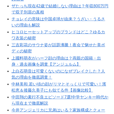
ザたっち現在42歳で結婚しない理由は？年収800万円
で双子別居の真相
チョレイの意味は中国卓球が由来？うざい・うるさ
いの理由も解説
ヒコロヒーセットアップのブランドはどこ？ゆるカ
ワ衣装の秘密
三吉彩花のサウナ姿が話題沸騰！夜会で魅せた美ボ
ディの秘密
上國料萌衣がハーフ顔の理由は？両親の国籍・出
身・過去画像を調査【アンジュルム】
上白石萌音は可愛くないのになぜブレイクした？人
気の理由を徹底調査！
中林美和 若い頃の顔がリマとそっくりで可愛い！濱
松恵＆後藤久美子にも似てる件【画像比較】
中田翔の素行不良エピソード7選!中学ヤンキー時代か
ら現在まで徹底解説
今井アンジェリカに兄弟はいる？家族構成とクォー