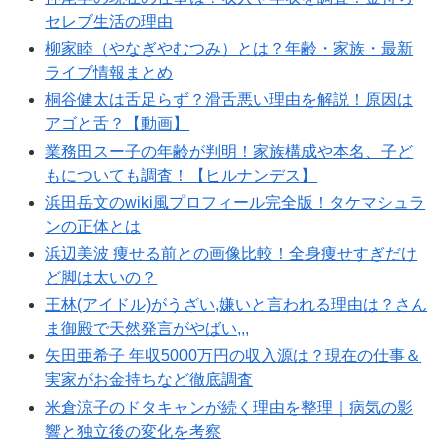
セレブ生活の理由
柳家睦（やなぎやむつみ）とは？年齢・家族・最新
ライブ情報まとめ
桐谷健太は舌足らず？滑舌悪い理由を解説！原因は
アゴと舌？【動画】
業務田スー子の年齢が判明！家族構成や本名、子ど
もについても調査！【ヒルナンデス】
浜田岳文のwiki風プロフィール完全版！タケマシュラ
ンの正体とは
浜辺美波 痩せる前との画像比較！全身痩せすぎだけ
ど脚は太いの？
王林(アイドル)がうざい,嫌いと言われる理由は？さん
ま御殿で天然発言がやばい,,,
矢田亜希子 年収5000万円の収入源は？現在の仕事＆
実家がお金持ちなど徹底調査
米倉涼子のドタキャンが続く理由を整理｜病気の影
響と独立後の変化を考察