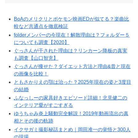
BoAのメリクリとポケモン映画EDが似てる？楽曲比
較など共通点を徹底検証
folderメンバーの今現在！解散理由は？フォルダー５
についても調査【2020】
ぐっさんが干された理由は？リンカーン降板の真実
も調査【山口智充】
ぐっさんが痩せた？ダイエット方法と理由&昔と現在
の画像を比較！
ともさかりえの顎は治った？2025年現在の姿と3度目
の結婚
ふなっしーの家具好きエピソード詳細！北見健二の
インテリア愛がすごすぎる
ゆうちゃみ炎上騒動完全解説！2019年動画流出の真
相とその後の軌跡
イクサガミ撮影秘話まとめ｜岡田准一の覚悟と300人
の現場