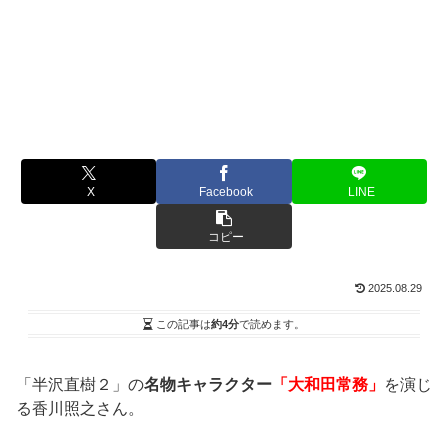
X
Facebook
LINE
コピー
2025.08.29
この記事は
約4分
で読めます。
「半沢直樹２」の
名物キャラクター
「大和田常務」
を演じ
る香川照之さん。