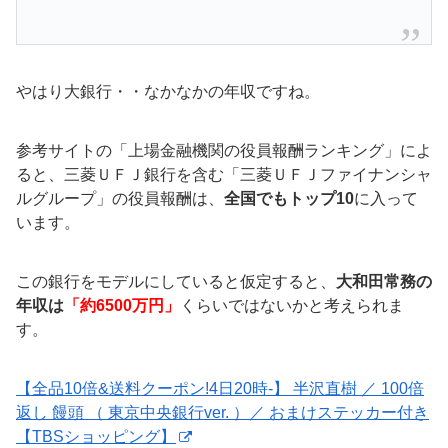
やはり大銀行・・なかなかの年収ですね。
参考サイトの「上場金融機関の役員報酬ランキング」によ
ると、三菱ＵＦＪ銀行を含む「三菱ＵＦＪファイナンシャ
ルグループ」の役員報酬は、
全国でもトップ10
に入って
います。
この銀行をモデルにしていると仮定すると、
大和田常務の
年収は
「約6500万円」
くらいではないかと考えられま
す。
【全品10倍&送料クーポン!4日20時-】 半沢直樹 ／ 100倍
返し 饅頭 （ 東京中央銀行ver. ）／ おまけステッカー付き
【TBSショッピング】