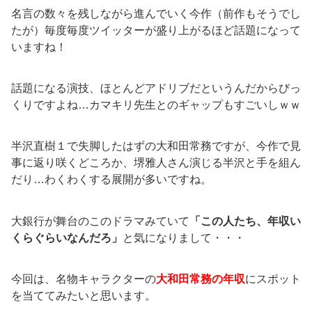
名言の数々を残しながら進んでいく今作（前作もそうでし
たが）毎度毎度ツイッターが盛り上がるほど話題になって
いますね！
話題になる演技、ほとんどアドリブだというんだからびっ
くりですよね…カマキリ先生とのギャップもすごいしｗｗ
半沢直樹１で失脚したはずの大和田常務ですが、今作で見
事に返り咲くどころか、堺雅人さん演じる半沢と手を組ん
だり…わくわくする展開が多いですね。
大銀行が舞台のこのドラマみていて
「この人たち、年収い
くらぐらいなんだろ」
と気になりまして・・・
今回は、名物キャラクターの
大和田常務の年収
にスポット
を当ててみたいと思います。